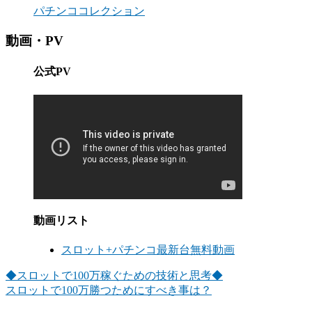
パチンココレクション
動画・PV
公式PV
動画リスト
スロット+パチンコ最新台無料動画
◆スロットで100万稼ぐための技術と思考◆
スロットで100万勝つためにすべき事は？