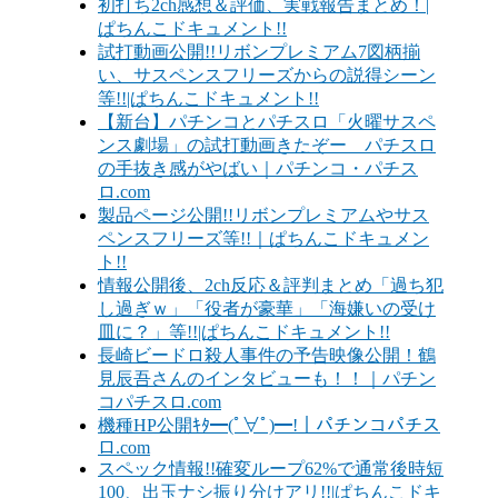
初打ち2ch感想＆評価、実戦報告まとめ！|
ぱちんこドキュメント!!
試打動画公開!!リボンプレミアム7図柄揃
い、サスペンスフリーズからの説得シーン
等!!|ぱちんこドキュメント!!
【新台】パチンコとパチスロ「火曜サスペ
ンス劇場」の試打動画きたぞー パチスロ
の手抜き感がやばい｜パチンコ・パチス
ロ.com
製品ページ公開!!リボンプレミアムやサス
ペンスフリーズ等!!｜ぱちんこドキュメン
ト!!
情報公開後、2ch反応＆評判まとめ「過ち犯
し過ぎｗ」「役者が豪華」「海嫌いの受け
皿に？」等!!|ぱちんこドキュメント!!
長崎ビードロ殺人事件の予告映像公開！鶴
見辰吾さんのインタビューも！！｜パチン
コパチスロ.com
機種HP公開ｷﾀ━(ﾟ∀ﾟ)━!｜パチンコパチス
ロ.com
スペック情報!!確変ループ62%で通常後時短
100、出玉ナシ振り分けアリ!!|ぱちんこドキ