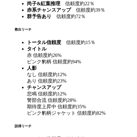
尚子&紅葉推理
信頼度約22％
赤系チャンスアップ
信頼度約39％
群予告あり
信頼度約72％
救出リーチ
トータル信頼度
信頼度約15％
タイトル
赤 信頼度約26%
ピンク豹柄 信頼度約94%
人影
なし 信頼度約12%
あり 信頼度約23%
チャンスアップ
悲鳴 信頼度約12%
警部合流 信頼度約28%
期待度上昇中 信頼度約35%
ピンク豹柄ジャケット 信頼度約82%
説得リーチ