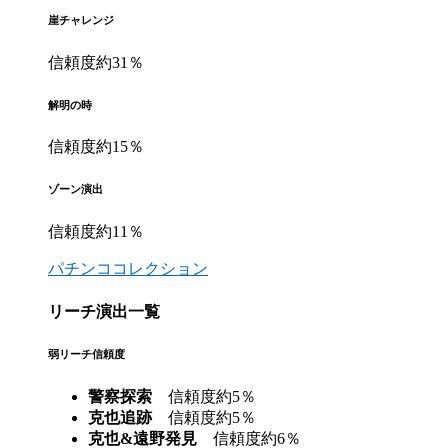
崖チャレンジ
信頼度約31％
解明の時
信頼度約15％
ゾーン演出
信頼度約11％
パチンココレクション
リーチ演出一覧
弱リーチ信頼度
警察探索
信頼度約5％
克也追跡
信頼度約5％
克也&遠野発見
信頼度約6％