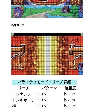
斬撃リーチ
バラエティモード・リーチ詳細
リーチ
パターン
信頼度
ロシナンテ
TOTAL
約 2%
ドンキホーテ
TOTAL
約2.5%
姫
TOTAL
約 5%