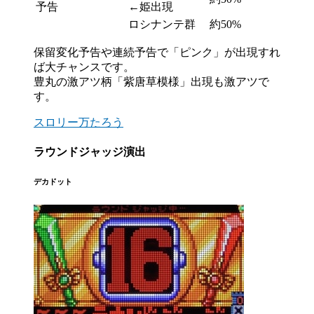
予告
←姫出現
ロシナンテ群
約50%
保留変化予告や連続予告で「ピンク」が出現すれ
ば大チャンスです。
豊丸の激アツ柄「紫唐草模様」出現も激アツで
す。
スロリー万たろう
ラウンドジャッジ演出
デカドット