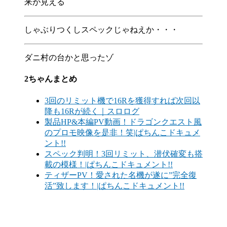
来が見える
しゃぶりつくしスペックじゃねえか・・・
ダニ村の台かと思ったゾ
2ちゃんまとめ
3回のリミット機で16Rを獲得すれば次回以
降も16Rが続く｜スロログ
製品HP&本編PV動画！ドラゴンクエスト風
のプロモ映像を是非！笑|ぱちんこドキュメ
ント!!
スペック判明！3回リミット、潜伏確変も搭
載の模様！|ぱちんこドキュメント!!
ティザーPV！愛された名機が遂に”完全復
活”致します！|ぱちんこドキュメント!!