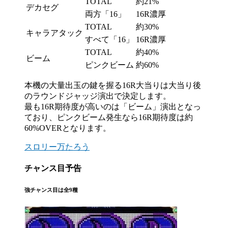
TOTAL
約21%
デカセグ
両方「16」
16R濃厚
TOTAL
約30%
キャラアタック
すべて「16」
16R濃厚
TOTAL
約40%
ビーム
ピンクビーム
約60%
本機の大量出玉の鍵を握る16R大当りは大当り後
のラウンドジャッジ演出で決定します。
最も16R期待度が高いのは「ビーム」演出となっ
ており、ピンクビーム発生なら16R期待度は約
60%OVERとなります。
スロリー万たろう
チャンス目予告
強チャンス目は全9種