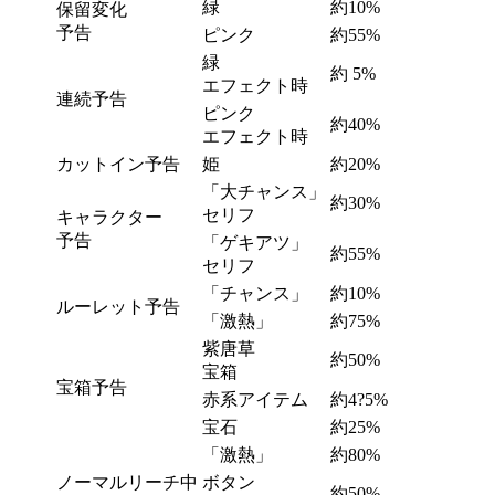
緑
約10%
保留変化
予告
ピンク
約55%
緑
約 5%
エフェクト時
連続予告
ピンク
約40%
エフェクト時
カットイン予告
姫
約20%
「大チャンス」
約30%
セリフ
キャラクター
予告
「ゲキアツ」
約55%
セリフ
「チャンス」
約10%
ルーレット予告
「激熱」
約75%
紫唐草
約50%
宝箱
宝箱予告
赤系アイテム
約4?5%
宝石
約25%
「激熱」
約80%
ノーマルリーチ中
ボタン
約50%