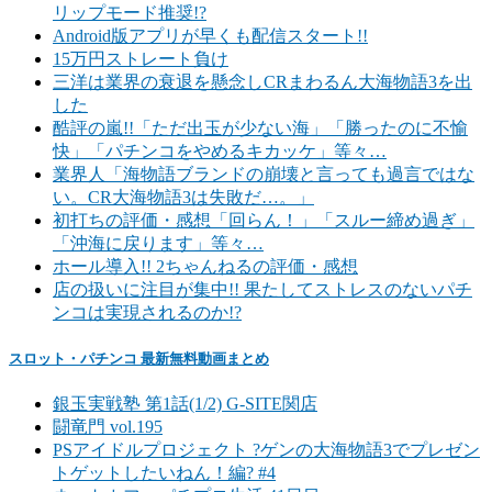
リップモード推奨!?
Android版アプリが早くも配信スタート!!
15万円ストレート負け
三洋は業界の衰退を懸念しCRまわるん大海物語3を出
した
酷評の嵐!!「ただ出玉が少ない海」「勝ったのに不愉
快」「パチンコをやめるキカッケ」等々…
業界人「海物語ブランドの崩壊と言っても過言ではな
い。CR大海物語3は失敗だ…。」
初打ちの評価・感想「回らん！」「スルー締め過ぎ」
「沖海に戻ります」等々…
ホール導入!! 2ちゃんねるの評価・感想
店の扱いに注目が集中!! 果たしてストレスのないパチ
ンコは実現されるのか!?
スロット・パチンコ 最新無料動画まとめ
銀玉実戦塾 第1話(1/2) G-SITE関店
闘竜門 vol.195
PSアイドルプロジェクト ?ゲンの大海物語3でプレゼン
トゲットしたいねん！編? #4