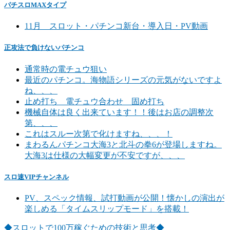
パチスロMAXタイプ
11月 スロット・パチンコ新台・導入日・PV動画
正攻法で負けないパチンコ
通常時の電チュウ狙い
最近のパチンコ。海物語シリーズの元気がないですよ
ね、、、
止め打ち 電チュウ合わせ 固め打ち
機械自体は良く出来ています！！後はお店の調整次
第、、、
これはスルー次第で化けますね、、、！
まわるんパチンコ大海3と北斗の拳6が登場しますね。
大海3は仕様の大幅変更が不安ですが、、、
スロ速VIPチャンネル
PV、スペック情報、試打動画が公開！懐かしの演出が
楽しめる「タイムスリップモード」を搭載！
◆スロットで100万稼ぐための技術と思考◆