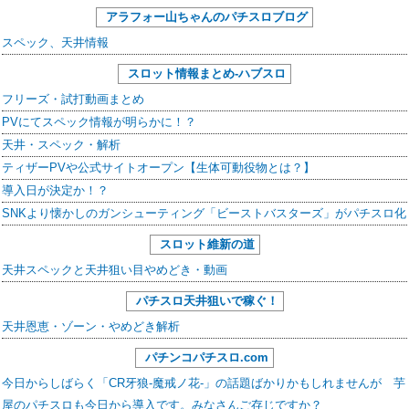
アラフォー山ちゃんのパチスロブログ
スペック、天井情報
スロット情報まとめ-ハブスロ
フリーズ・試打動画まとめ
PVにてスペック情報が明らかに！？
天井・スペック・解析
ティザーPVや公式サイトオープン【生体可動役物とは？】
導入日が決定か！？
SNKより懐かしのガンシューティング「ビーストバスターズ」がパチスロ化
スロット維新の道
天井スペックと天井狙い目やめどき・動画
パチスロ天井狙いで稼ぐ！
天井恩恵・ゾーン・やめどき解析
パチンコパチスロ.com
今日からしばらく「CR牙狼-魔戒ノ花-」の話題ばかりかもしれませんが 芋
屋のパチスロも今日から導入です。みなさんご存じですか？