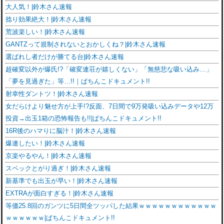
大人気！|鈴木さん速報
捻り効果絶大！|鈴木さん速報
荒波楽しい！|鈴木さん速報
GANTZって規制されないとおかしくね？|鈴木さん速報
選ばれし者だけが勝てる台|鈴木さん速報
超確変以外が爆氏!?「確変連荘が嬉しくない」「無慈悲な吸い込み…」
「夢を見過ぎた」等…!!｜ぱちんこドキュメント!!
射幸性ダントツ！|鈴木さん速報
女だらけより魅せ方が上手!?反面、7日間で9万発吸い込みデータや12万
投資→出玉1箱の恐怖報告も!!|ぱちんこドキュメント!!
16R後のハマりに脳汁！|鈴木さん速報
爆連したい！|鈴木さん速報
京楽やるやん！|鈴木さん速報
スペックとがり過ぎ！|鈴木さん速報
新基準でも出玉が早い！|鈴木さん速報
EXTRAが面白すぎる！|鈴木さん速報
等価25.8回のガンツに5日間全ツッパした結果ｗｗｗｗｗｗｗｗｗｗｗｗ
ｗｗｗｗｗｗ|ぱちんこドキュメント!!