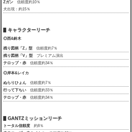
Zガン
信頼度約10％
犬出現：約15％
キャラクターリーチ
◎西&鈴木
残り図柄「Z」型
信頼度約7％
残り図柄「V」型
プレミアム演出
テロップ・赤
信頼度約34％
◎岸本&レイカ
ぬらりひょん
信頼度約7％
行って下ちい
信頼度約33％
テロップ・赤
信頼度約34％
GANTZミッションリーチ
トータル信頼度
約8％