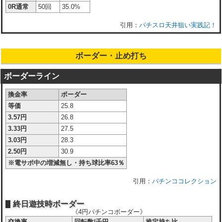
0R通常
50回
35.0%
パチスロ天井狙い実践記！
ボーダー・止め打ち
ボーダーライン
換金率
ボーダー
等価
25.8
3.57円
26.8
3.33円
27.5
3.03円
28.3
2.50円
30.9
※電サポ中の増減無し・持ち球比率63％
パチンココレクション
終日遊技時ボーダー
《4円パチンコボーダー》
交換率
回転数/千円
推定持ち比