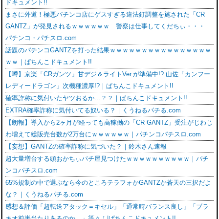
ドキュメント!!
まさに外道！極悪パチンコ店にゲスすぎる違法釘調整を施された「CR
GANTZ」が発見されるｗｗｗｗｗｗ 警察は仕事してくだちぃ・・・｜
パチンコ・パチスロ.com
話題のパチンコGANTZを打った結果ｗｗｗｗｗｗｗｗｗｗｗｗｗｗｗｗ
ｗｗ｜ぱちんこドキュメント!!
【噂】京楽「CRガンツ」甘デジ＆ライトVer.が準備中!? 山佐「カンフー
レディードラゴン」次機種濃厚!?｜ぱちんこドキュメント!!
確率詐称に気付いたヤツおるか…？？｜ぱちんこドキュメント!!
EXTRA確率詐称に気付いてる奴いる？｜くうねるパチる.com
【朗報】導入から2ヶ月が経っても高稼働の「CR GANTZ」受注がじわじ
わ増えて総販売台数が2万台にｗｗｗｗｗｗ｜パチンコパチスロ.com
【妄想】GANTZの確率詐称に気づいた？｜鈴木さん速報
超大量増台する頭おかちぃパチ屋見つけたｗｗｗｗｗｗｗｗｗｗ｜パチ
ンコパチスロ.com
65%規制の中で選ぶなら今のところテラフォかGANTZか蒼天の三択だよ
な？｜くうねるパチる.com
感想＆評価「超転送アタック＝キセル」「通常時バランス良し」「ブラ
キオ前半当たりあるのか…」等々！|ぱちんこドキュメント!!