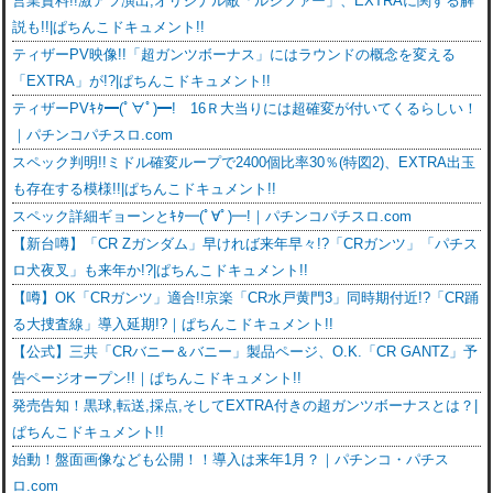
営業資料!!激アツ演出,オリジナル敵「ルシファー」、EXTRAに関する解
説も!!|ぱちんこドキュメント!!
ティザーPV映像!!「超ガンツボーナス」にはラウンドの概念を変える
「EXTRA」が!?|ぱちんこドキュメント!!
ティザーPVｷﾀ━(ﾟ∀ﾟ)━! 16Ｒ大当りには超確変が付いてくるらしい！
｜パチンコパチスロ.com
スペック判明!!ミドル確変ループで2400個比率30％(特図2)、EXTRA出玉
も存在する模様!!|ぱちんこドキュメント!!
スペック詳細ギョーンとｷﾀ━(ﾟ∀ﾟ)━!｜パチンコパチスロ.com
【新台噂】「CR Zガンダム」早ければ来年早々!?「CRガンツ」「パチス
ロ犬夜叉」も来年か!?|ぱちんこドキュメント!!
【噂】OK「CRガンツ」適合!!京楽「CR水戸黄門3」同時期付近!?「CR踊
る大捜査線」導入延期!?｜ぱちんこドキュメント!!
【公式】三共「CRバニー＆バニー」製品ページ、O.K.「CR GANTZ」予
告ページオープン!!｜ぱちんこドキュメント!!
発売告知！黒球,転送,採点,そしてEXTRA付きの超ガンツボーナスとは？|
ぱちんこドキュメント!!
始動！盤面画像なども公開！！導入は来年1月？｜パチンコ・パチス
ロ.com