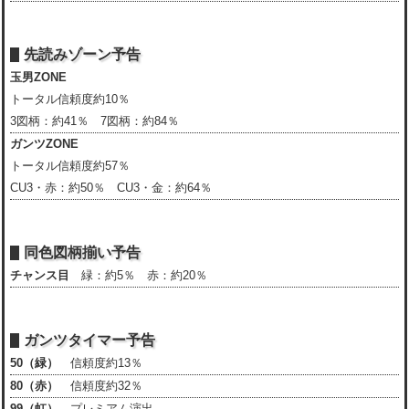
先読みゾーン予告
玉男ZONE
トータル信頼度約10％
3図柄：約41％ 7図柄：約84％
ガンツZONE
トータル信頼度約57％
CU3・赤：約50％ CU3・金：約64％
同色図柄揃い予告
チャンス目
緑：約5％ 赤：約20％
ガンツタイマー予告
50（緑）
信頼度約13％
80（赤）
信頼度約32％
99（虹）
プレミアム演出