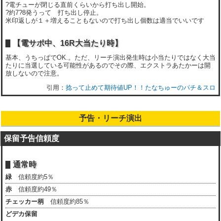
?電チューが閉じる直前くらいから打ち出し開始。
?約7?8発うって 打ち出し停止。
米印返しが１＋増えることもないので打ち出し個数は適当でいいです
【電サポ中、16R大当たり時】
基本、うちっぱでOK.。ただ、リーチ演出発生時は小当たりではなく大当
たりに当選している可能性があるのでその際、エクストラあたかーは開
放しないので注意。
捻って止めて期待値UP！！たなちゅーのパチ＆スロ
予告・リーチ演出
保留予告信頼度
通常時
緑
信頼度約5％
赤
信頼度約49％
チェッカー柄
信頼度約85％
どデカ保留