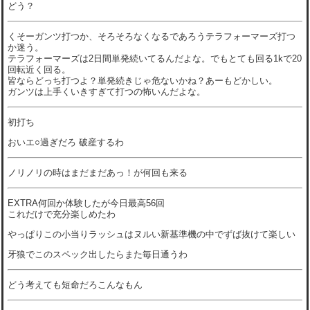
どう？
くそーガンツ打つか、そろそろなくなるであろうテラフォーマーズ打つ
か迷う。
テラフォーマーズは2日間単発続いてるんだよな。でもとても回る1kで20
回転近く回る。
皆ならどっち打つよ？単発続きじゃ危ないかね？あーもどかしい。
ガンツは上手くいきすぎて打つの怖いんだよな。
初打ち
おいエ○過ぎだろ 破産するわ
ノリノリの時はまだまだあっ！が何回も来る
EXTRA何回か体験したが今日最高56回
これだけで充分楽しめたわ
やっぱりこの小当りラッシュはヌルい新基準機の中でずば抜けて楽しい
牙狼でこのスペック出したらまた毎日通うわ
どう考えても短命だろこんなもん