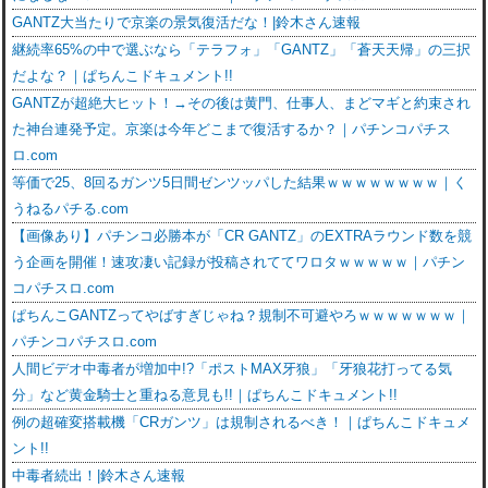
GANTZ大当たりで京楽の景気復活だな！|鈴木さん速報
継続率65%の中で選ぶなら「テラフォ」「GANTZ」「蒼天天帰」の三択
だよな？｜ぱちんこドキュメント!!
GANTZが超絶大ヒット！→その後は黄門、仕事人、まどマギと約束され
た神台連発予定。京楽は今年どこまで復活するか？｜パチンコパチス
ロ.com
等価で25、8回るガンツ5日間ゼンツッパした結果ｗｗｗｗｗｗｗｗ｜く
うねるパチる.com
【画像あり】パチンコ必勝本が「CR GANTZ」のEXTRAラウンド数を競
う企画を開催！速攻凄い記録が投稿されててワロタｗｗｗｗｗ｜パチン
コパチスロ.com
ぱちんこGANTZってやばすぎじゃね？規制不可避やろｗｗｗｗｗｗｗ｜
パチンコパチスロ.com
人間ビデオ中毒者が増加中!?「ポストMAX牙狼」「牙狼花打ってる気
分」など黄金騎士と重ねる意見も!!｜ぱちんこドキュメント!!
例の超確変搭載機「CRガンツ」は規制されるべき！｜ぱちんこドキュメ
ント!!
中毒者続出！|鈴木さん速報