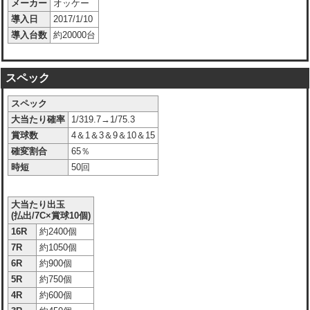
メーカー
オッケー
導入日
2017/1/10
導入台数
約20000台
スペック
スペック
大当たり確率
1/319.7→1/75.3
賞球数
4＆1＆3＆9＆10＆15
確変割合
65％
時短
50回
大当たり出玉
(払出/7C×賞球10個)
16R
約2400個
7R
約1050個
6R
約900個
5R
約750個
4R
約600個