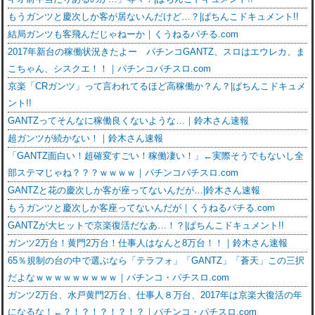
もうガンツと慶次しか客が居ないんだけど…？|ぱちんこドキュメント!!
結局ガンツも客飛んだじゃねーか｜くうねるパチる.com
2017年新台の稼働状況きたよー パチンコGANTZ、スロはエウレカ、ま
こちゃん、シスクエ！！｜パチンコパチスロ.com
京楽「CRガンツ」って言われてるほど高稼働か？ん？|ぱちんこドキュメ
ント!!
GANTZってそんなに稼働良くないような…｜鈴木さん速報
超ガンツが続かない！｜鈴木さん速報
「GANTZ面白い！超確変すごい！稼働凄い！」←実際そうでもないし全
部ステマじゃね？？？ｗｗｗｗ｜パチンコパチスロ.com
GANTZと花の慶次しか客が座ってないんだが…|鈴木さん速報
もうガンツと慶次しか客座ってないんだが｜くうねるパチる.com
GANTZが大ヒットで京楽復活だなあ…！？|ぱちんこドキュメント!!
ガンツ2万台！黄門2万台！仕事人はなんと8万台！！｜鈴木さん速報
65％規制の台の中で選ぶなら「テラフォ」「GANTZ」「蒼天」この三択
だよなｗｗｗｗｗｗｗｗｗ｜パチンコ・パチスロ.com
ガンツ2万台、水戸黄門2万台、仕事人８万台、2017年は京楽大復活の年
になるな！←？！？！？！？！？｜パチンコ・パチスロ.com