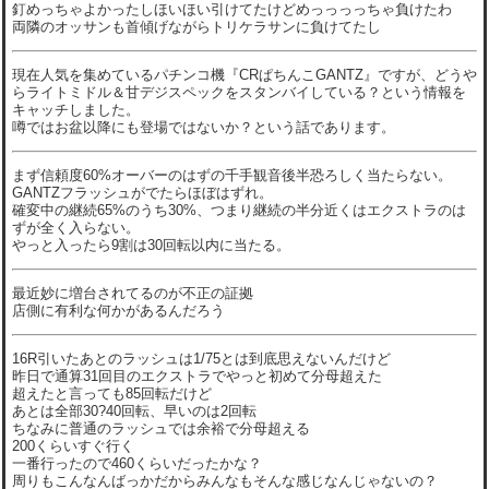
釘めっちゃよかったしほいほい引けてたけどめっっっっちゃ負けたわ
両隣のオッサンも首傾げながらトリケラサンに負けてたし
現在人気を集めているパチンコ機『CRぱちんこGANTZ』ですが、どうや
らライトミドル＆甘デジスペックをスタンバイしている？という情報を
キャッチしました。
噂ではお盆以降にも登場ではないか？という話であります。
まず信頼度60%オーバーのはずの千手観音後半恐ろしく当たらない。
GANTZフラッシュがでたらほぼはずれ。
確変中の継続65%のうち30%、つまり継続の半分近くはエクストラのは
ずが全く入らない。
やっと入ったら9割は30回転以内に当たる。
最近妙に増台されてるのが不正の証拠
店側に有利な何かがあるんだろう
16R引いたあとのラッシュは1/75とは到底思えないんだけど
昨日で通算31回目のエクストラでやっと初めて分母超えた
超えたと言っても85回転だけど
あとは全部30?40回転、早いのは2回転
ちなみに普通のラッシュでは余裕で分母超える
200くらいすぐ行く
一番行ったので460くらいだったかな？
周りもこんなんばっかだからみんなもそんな感じなんじゃないの？