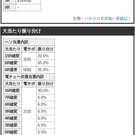
3R
約450個
0R
–
パチスロ天井狙い実践記！
大当たり振り分け
ヘソ当選内訳
大当たり
電サポ
振り分け
15R確変
20.0%
次回
6R確変
45.0%
6R通常
50回
35.0%
電チュー共通当選内訳
大当たり
電サポ
振り分け
16R確変
30.0%
7R確変
6.0%
6R確変
6.0%
5R確変
次回
6.0%
4R確変
6.0%
3R確変
6.0%
0R確変
5.0%