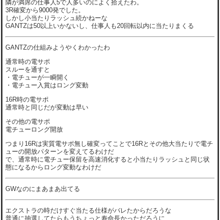
隣が満席の仕事人5で人多いのによく拾えたわ。
3R確変から9000発でした。
しかし小当たりラッシュ続かねーな
GANTZは50以上いかないし、仕事人も20回転以内に当たりまくる
GANTZの仕組みようやくわかったわ
通常時の電サポ
スルーを通すと
・電チューが一瞬開く
・電チュー入賞はロング変動
16R時の電サポ
通常時と同じだが変動は早い
その他の電サポ
電チューロング開放
つまり16Rは実質電サポ無し確変ってことで16Rとその他大当たりで電チ
ューの開放パターンを変えてるわけだ
で、通常時に電チュー保留を高速消化すると小当たりラッシュと同じ状
態になるからロング変動なわけだ
GWなのにまあまあ出てる
エクストラの時だけすぐ当たる仕様がバレたからだろうな
普通に抽選してたらもうちょっと寿命長かっただろうに