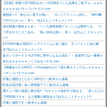
【悲報】等価で25?28回るガンツ5日間全ツした結果をご覧下ちぃｗｗｗ
ｗｗｗｗｗ|パチンコパチスロ.com
感想続々!!「急なガン落下が熱い」「ガンツフラッシュ待ち」「MAX機
で打ちたかった」等々…!!|ぱちんこドキュメント!!
演出関連の報告まとめ！「ヘソ入賞時役物フラッシュは夢持てる」「ケ
ツ浮きがそこそこある」「熱い演出は熱い」等々…|ぱちんこドキュメン
ト!!
EXTRA中毒が強烈!!ビッグドリームに近い脳汁、ダンバインと似た騒
ぎ!?|ぱちんこドキュメント!!
超ガンツボーナス+EXTRAに夢中になる人続出！！ 新基準では一番夢が
見れるｗｗｗｗｗ｜くうねるパチる.com
【画像あり】GANTZってAvengersなの？誰か教えてくだちぃｗｗｗｗ｜
パチンコパチスロ.com
評価と感想はとにかく16R引け！|鈴木さん速報
軒並み高評価！知っ得情報アリ！|鈴木さん速報
電チュー残り保留に要注意!!「大チャンス発生中で固まる」「座っただけ
で5000発ゴチｗ」など複数の報告あり!!|ぱちんこドキュメント!!
評価と感想です！|鈴木さん速報