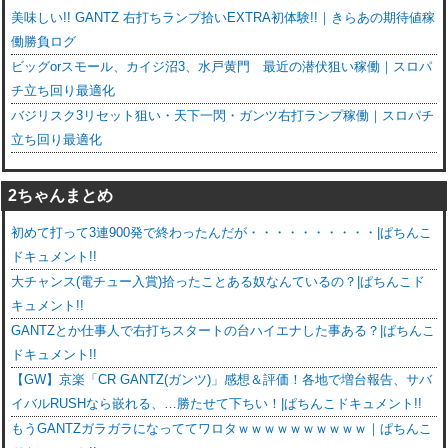
美味しい!! GANTZ 右打ちランプ拾いEXTRA初体験!!｜きらあの期待値稼
働勝負ログ
ビッグorスモール、カイジ沼3、水戸黄門 最近の潜伏狙い稼働｜スロパ
チ立ち回り最適化
バジリスク3リセット狙い・天下一閃・ガンツ右打ランプ稼働｜スロパチ
立ち回り最適化
2ちゃんまとめ
初めて打って3連900発で終わったんだが・・・・・・・・・・|ぱちんこ
ドキュメント!!
大チャンス(電チュー入賞)拾ったことある奴なんているの？|ぱちんこド
キュメント!!
GANTZとか仕事人で右打ちスタートの台ハイエナした事ある？|ぱちんこ
ドキュメント!!
【GW】京楽「CR GANTZ(ガンツ)」感想＆評価！各地で増台報告、サバ
イバルRUSHなら嵌れる、…勝たせて下ちい！|ぱちんこドキュメント!!
もうGANTZガラガラになっててワロタｗｗｗｗｗｗｗｗｗｗ｜ぱちんこ