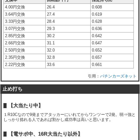
4.00円交換
26.4
0.608
3.64円交換
27.4
0.619
3.33円交換
28.4
0.628
3.07円交換
29.3
0.636
2.85円交換
30.2
0.642
2.66円交換
31.1
0.647
2.50円交換
32.0
0.652
2.35円交換
32.8
0.657
2.22円交換
33.6
0.661
パチンカーズネット
止め打ち
【大当たり中】
１R10Cなので9発までアタッカーにいれてからワンツーで2発。弱⇒強と
しっかり捻れる人であれば割かし成功率は高いと思います。
【電サポ中、16R大当たり以外】