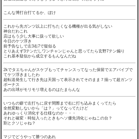
こんな博打台打てるか、ぼけ
これから先ガンツ以上に打ちたくなる機種が出る気がしない
神台だわこれ
店はもう少し大事に扱って欲しい
今日のケツ浮き
前予告なしで左3右7で疑似る
とりあえず3テンだしワンチャンじゃんと思ってたら玄野7テン煽り
これ基本疑似から成立するもんなんだね
2kでタエちゃんがスケブもってチャンスってなった保留でエアバイブで
てケツ浮きましたわ
超転送発生して行き先は天国って表示されてそのまま７揃って超ガンツ
ボーナス
あの出球がモリモリ増えるのはたまらんな
いつもの癖で左打ちに戻す間際まで右に打ち込みまくってたら
全然変動しないから「は？」ってなってたけど
あれゆっくり消化する仕様なのか・・・
それと確変・時短入ったときもヘソ優先消化じゃねこの台？
割とクソじゃね？
マジでどうやって勝つのあれ