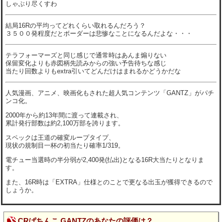
しゃぶり尽くすわ
結局16Rの平均ってどれくらい取れるんだろう？
３５００発程度だとボーダーは悲惨なことになるんだよな・・・
テラフォーマーズと同じ感じで通常時はあんま煽りない
保留変化よりも赤図柄先読みからの強い予告待ちな感じ
当たり回数よりもextra引いてどんだけはまれるかどうかだな
人気漫画、アニメ、映画化もされた超人気コンテンツ「GANTZ」がパチ
ンコ化。
2000年から約13年間に渡って連載され、
累計発行部数は約2,100万部を誇ります。
スペックは王道の確変ループタイプ、
現状の規制目一杯の初当たり確率1/319。
電チュー当選時の半分弱が2,400発(払出)となる16R大当たりとなりま
す。
また、16R時は「EXTRA」仕様とのことで更なる出玉が獲得できるので
しょうか。
CRぱちんこ GANTZのあなたの評価は？