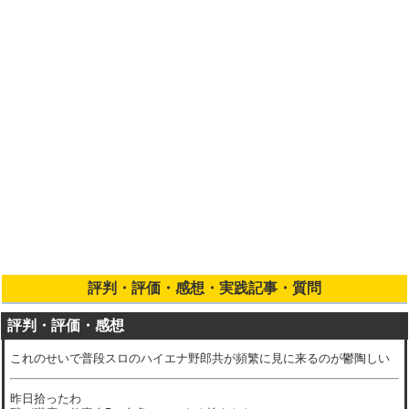
2017/1/9 ボーダー・止め打ちを追加
11/14 公式PV・動画リストを追加
10/14 リニューアル完了
評判・評価・感想・実践記事・質問
評判・評価・感想
これのせいで普段スロのハイエナ野郎共が頻繁に見に来るのが鬱陶しい
昨日拾ったわ