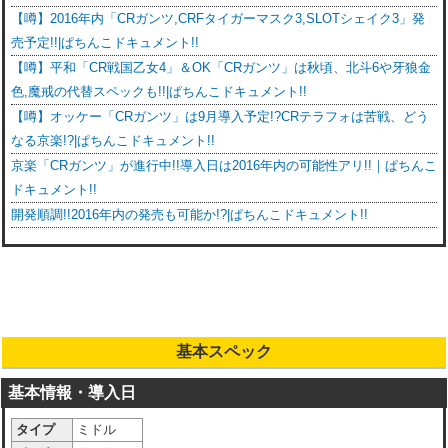
【噂】2016年内「CRガンツ,CRFタイガーマスク3,SLOTシェイク3」発
売予定!!|ぱちんこドキュメント!!
【噂】平和「CR戦国乙女4」＆OK「CRガンツ」は秋頃、北斗6や牙狼金
色,魔戒の代替スペックも!!|ぱちんこドキュメント!!
【噂】オッケー「CRガンツ」は9月導入予定!?CRテラフォは苦戦、どう
なる京楽!?|ぱちんこドキュメント!!
京楽「CRガンツ」が進行中!!導入日は2016年内の可能性アリ!!｜ぱちんこ
ドキュメント!!
開発順調!!2016年内の発売も可能か!?|ぱちんこドキュメント!!
基本スペック
基本情報・導入日
タイプ
ミドル