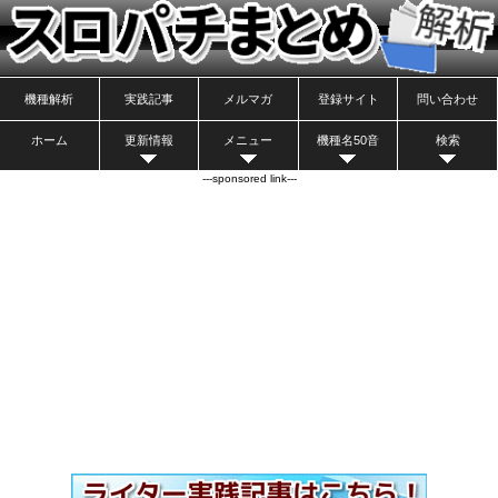
機種解析
実践記事
メルマガ
登録サイト
問い合わせ
ホーム
更新情報
メニュー
機種名50音
検索
---sponsored link---