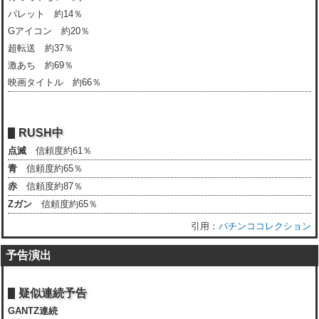
パレット 約14％
Gアイコン 約20％
超転送 約37％
激あち 約69％
映画タイトル 約66％
RUSH中
点滅
信頼度約61％
青
信頼度約65％
赤
信頼度約87％
Zガン
信頼度約65％
パチンココレクション
予告演出
疑似連続予告
GANTZ連続