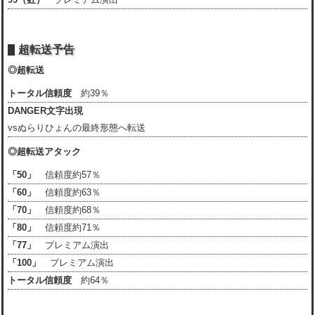
超転送予告
◎超転送
トータル信頼度
約39％
DANGER文字出現
vsぬらりひょんの最終形態へ転送
◎超転送アタック
「50」
信頼度約57％
「60」
信頼度約63％
「70」
信頼度約68％
「80」
信頼度約71％
「77」
プレミアム演出
「100」
プレミアム演出
トータル信頼度
約64％