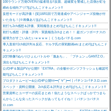
100ラウンド万発OVERの猛者現る!!反面、超確変を警戒した店側が釘を
締める傾向アリ!?|ぱちんこドキュメント!!
妄想モードが高評価！(笑)16R1回で万発達成やアベンジャーズ役物が付
いた台も！(※画像あり)|ぱちんこドキュメント!!
初打ち2ch感想＆評価、実戦報告まとめ!!|ぱちんこドキュメント!!
初打ち感想・評価・評判・実践報告2chまとめ！！ 超ガンツボーナスの
破壊力がすごいみたいｗｗｗｗ｜くうねるパチる.com
導入直前!!2ch前評判＆反応、ヤルヲ氏の実戦動画etcまとめ!!|ぱちんこド
キュメント!!
試打映像!!ぬらりひょんバトルや「激あち」、「プチュン→GANTZ:O」
演出も!!|ぱちんこドキュメント!!
公式HP＆製品PVが公開!!「EXTRA」の全貌やガンツフラッシュも確認可
能!!|ぱちんこドキュメント!!
プロダクトムービー&公式HP公開ｷﾀ━(ﾟ∀ﾟ)━!｜パチンコパチスロ.com
スペック・資料公開後、2ch反応＆評判まとめ!!|ぱちんこドキュメント!!
営業資料とユーザーの反応まとめ！似たようなスペックばっかでつまら
んからこんな尖ったスペックがあってもイイね！｜パチンコパチス
ロ.com