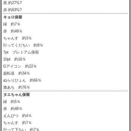
黒 約27%?
赤 約63%?
キョロ保留
緑 約7％
赤 約49％
ちゃんす 約3％
行ってくだちい 約8％
7pt プレミアム保留
10pt 約16％
Gアイコン 約22％
超転送 約34％
ぬらりひょん 約66％
激あち 約76％
タエちゃん保留
緑 約5％
赤 約48％
えんぴつ 約4％
ちゃんす 約7％
行って下ちい 約7％