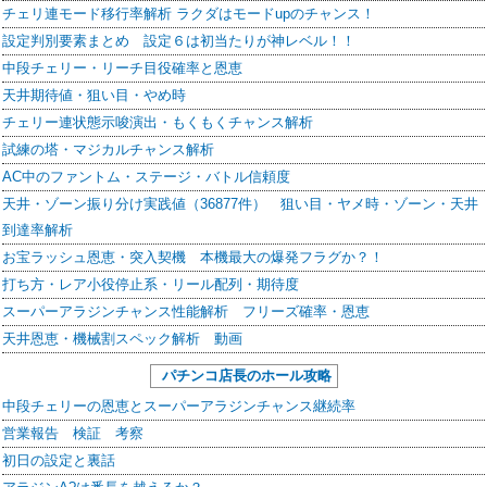
チェリ連モード移行率解析 ラクダはモードupのチャンス！
設定判別要素まとめ 設定６は初当たりが神レベル！！
中段チェリー・リーチ目役確率と恩恵
天井期待値・狙い目・やめ時
チェリー連状態示唆演出・もくもくチャンス解析
試練の塔・マジカルチャンス解析
AC中のファントム・ステージ・バトル信頼度
天井・ゾーン振り分け実践値（36877件） 狙い目・ヤメ時・ゾーン・天井
到達率解析
お宝ラッシュ恩恵・突入契機 本機最大の爆発フラグか？！
打ち方・レア小役停止系・リール配列・期待度
スーパーアラジンチャンス性能解析 フリーズ確率・恩恵
天井恩恵・機械割スペック解析 動画
パチンコ店長のホール攻略
中段チェリーの恩恵とスーパーアラジンチャンス継続率
営業報告 検証 考察
初日の設定と裏話