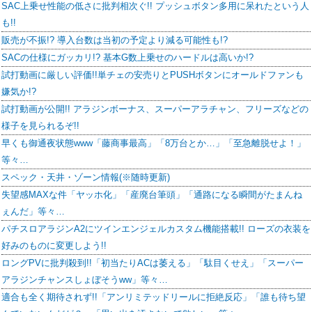
SAC上乗せ性能の低さに批判相次ぐ!! プッシュボタン多用に呆れたという人
も!!
販売が不振!? 導入台数は当初の予定より減る可能性も!?
SACの仕様にガッカリ!? 基本G数上乗せのハードルは高いか!?
試打動画に厳しい評価!!単チェの安売りとPUSHボタンにオールドファンも
嫌気か!?
試打動画が公開!! アラジンボーナス、スーパーアラチャン、フリーズなどの
様子を見られるぞ!!
早くも御通夜状態www「藤商事最高」「8万台とか…」「至急離脱せよ！」
等々…
スペック・天井・ゾーン情報(※随時更新)
失望感MAXな件「ヤッホ化」「産廃台筆頭」「通路になる瞬間がたまんね
ぇんだ」等々…
パチスロアラジンA2にツインエンジェルカスタム機能搭載!! ローズの衣装を
好みのものに変更しよう!!
ロングPVに批判殺到!!「初当たりACは萎える」「駄目くせえ」「スーパー
アラジンチャンスしょぼそうww」等々…
適合も全く期待されず!!「アンリミテッドリールに拒絶反応」「誰も待ち望