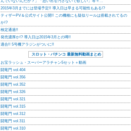
んでいないんだが？」「思い出を汚さないで欲しい」等々…
2015年3月までには登場予定!! 導入日は早まる可能性もある!?
ティザーPV＆公式サイト公開!! この機種にも疑似リールは搭載されてるの
か!?
検定通過!!
発売濃厚か!? 導入日は2015年3月との噂!!
適合!! 5号機アラジンがついに!!
スロット・パチンコ 最新無料動画まとめ
お宝ラッシュ・スーパーアラチャン5セット＋動画
闘竜門 vol.404
闘竜門 vol.356
闘竜門 vol.352
闘竜門 vol.326
闘竜門 vol.321
闘竜門 vol.315
闘竜門 vol.312
闘竜門 vol.311
闘竜門 vol.310