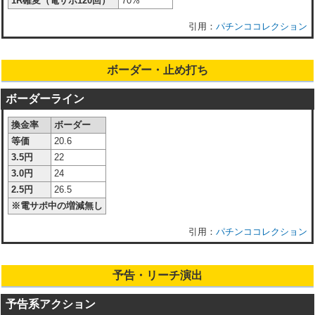
1R確変（電サポ120回）
70%
パチンココレクション
ボーダー・止め打ち
ボーダーライン
換金率
ボーダー
等価
20.6
3.5円
22
3.0円
24
2.5円
26.5
※電サポ中の増減無し
パチンココレクション
予告・リーチ演出
予告系アクション