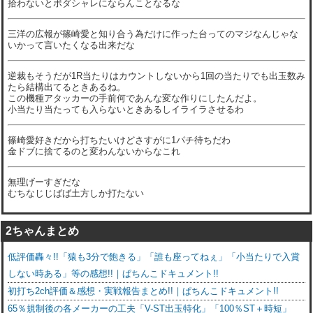
拾わないとボダシャレにならんことなるな
三洋の広報が篠崎愛と知り合う為だけに作った台ってのマジなんじゃな
いかって言いたくなる出来だな
逆裁もそうだが1R当たりはカウントしないから1回の当たりでも出玉数み
たら結構出てるときあるね。
この機種アタッカーの手前何であんな変な作りにしたんだよ。
小当たり当たっても入らないときあるしイライラさせるわ
篠崎愛好きだから打ちたいけどさすがに1パチ待ちだわ
金ドブに捨てるのと変わんないからなこれ
無理げーすぎだな
むちなじじばば土方しか打たない
2ちゃんまとめ
低評価轟々!!「猿も3分で飽きる」「誰も座ってねぇ」「小当たりで入賞
しない時ある」等の感想!!｜ぱちんこドキュメント!!
初打ち2ch評価＆感想・実戦報告まとめ!!｜ぱちんこドキュメント!!
65％規制後の各メーカーの工夫「V-ST出玉特化」「100％ST＋時短」