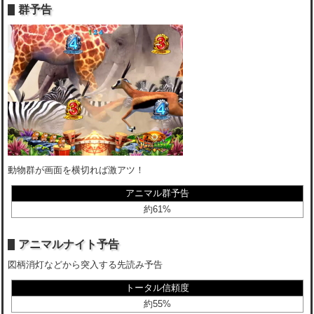
群予告
動物群が画面を横切れば激アツ！
アニマル群予告
約61%
アニマルナイト予告
図柄消灯などから突入する先読み予告
トータル信頼度
約55%