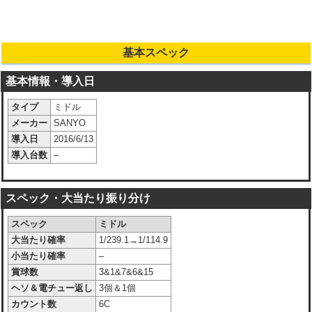
基本スペック
基本情報・導入日
タイプ
ミドル
メーカー
SANYO
導入日
2016/6/13
導入台数
–
スペック・大当たり振り分け
スペック
ミドル
大当たり確率
1/239.1→1/114.9
小当たり確率
–
賞球数
3&1&7&6&15
ヘソ＆電チュー返し
3個＆1個
カウント数
6C