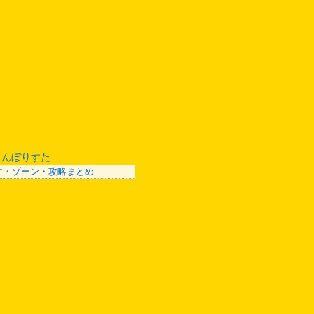
ょんぼりすた
井・ゾーン・攻略まとめ