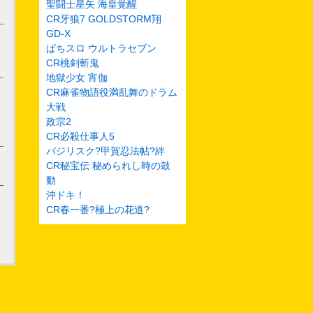
聖闘士星矢 海皇覚醒
CR牙狼7 GOLDSTORM翔
GD-X
ぱちスロ ウルトラセブン
CR桃剣斬鬼
地獄少女 宵伽
CR麻雀物語役満乱舞のドラム
大戦
政宗2
CR必殺仕事人5
バジリスク?甲賀忍法帖?絆
CR秘宝伝 秘められし時の鼓
動
沖ドキ！
CR春一番?極上の花道?