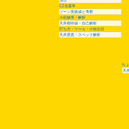
演出
CZ当選率
ゾーン実践値と考察
小役確率・解析
天井期待値・自己解析
打ち方・リール・小役出目
天井恩恵・スペック解析
ち
天