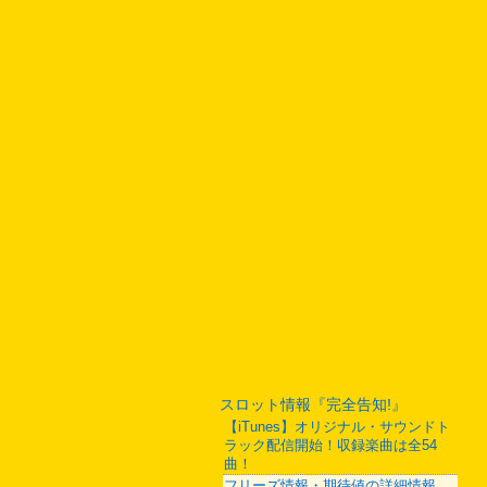
スロット情報『完全告知!』
【iTunes】オリジナル・サウンドト
ラック配信開始！収録楽曲は全54
曲！
フリーズ情報・期待値の詳細情報