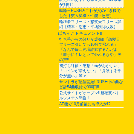
が判明！
転輪王RUSH＆これが父の生き様で
した【突入契機・性能・恩恵】
輪壊者フリーズ・怒髪天フリーズ詳
細【確率・恩恵・平均獲得枚数】
ぱちんこドキュメント!!
打ち手からの怒りが爆発!!「怒髪天
フリーズ引いても10分で帰れる」
「なんで毎回純増詐欺するんだよ」
「勝手にキレといて外れるなや」等
の声!!
初打ち評価・感想「頭がおかしい」
「コインが増えない」「弁護する部
分が無い」等々…
サントラが配信開始!!RUSH中の曲な
ど計54曲収録で900円!!
公式サイトがオープン!!超確変バト
ルシステム降臨!!
AT機で10月前後にも導入か!?
試打動画が公開!!「怒級RUSH」「七
星天バトル」「これが父の生き様で
した」等の演出が確認できるぞ!!
【パチスロ解析】スペック・天井・
ゾーン情報