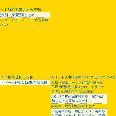
ロット解析速報まとめ 壱確
定判別・推測要素まとめ
ペック・天井・ゾーン・設定差解
まとめ
チスロ期待値見える化
スロット天井＆解析ブログ 匠のつぶや
井・ゾーン解析＆12487件実践値
RUSH(擬似ボーナス)直撃当選率＆
RUSH直撃時の振り分け イラモー
ドDなら怒級RUSH以上確定！
ART終了後の高確移行率 設定6は
50％以上で高確スタート！
設定差・設定判別要素まとめ
小役確率解析 中段チェリー確率や
設定差のある押し順＆共通ベル確率