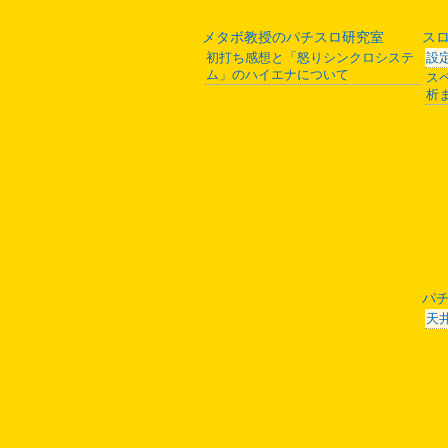
メタボ教授のパチスロ研究室
ス
初打ち感想と「怒りシンクロシステ
設
ム」のハイエナについて
ス
析
パ
天