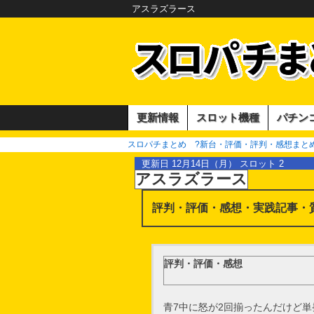
アスラズラース
更新情報
スロット機種
パチン
スロパチまとめ ?新台・評価・評判・感想まとめ?
更新日 12月14日（月）
スロット
2
アスラズラース
評判・評価・感想・実践記事・
評判・評価・感想
青7中に怒が2回揃ったんだけど単