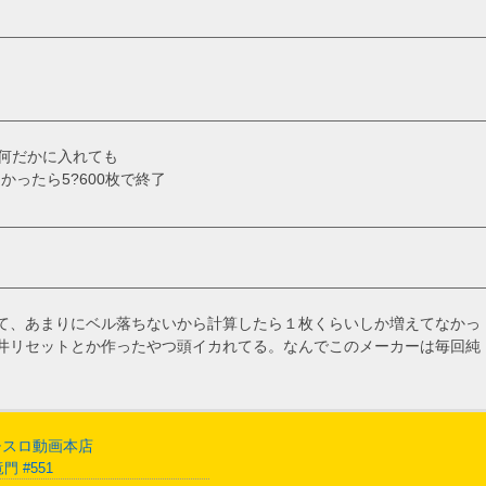
か何だかに入れても
かったら5?600枚で終了
て、あまりにベル落ちないから計算したら１枚くらいしか増えてなかっ
井リセットとか作ったやつ頭イカれてる。なんでこのメーカーは毎回純
チスロ動画本店
門 #551