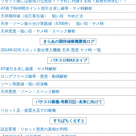
リセット後には超強力な恩恵？？それに付随する罠？真相究明求む！！
AT終了時仲間ポイント別引き戻し確率・ヤメ時解析
天井期待値（自己算出値） 狙い目 やめどき
天井・ゾーン振り分け実践値（5706件） 狙い目・ヤメ時
天井恩恵・狙い目・ヤメ時・スペック解析
きらあの期待値稼働勝負ログ
2014年10月スロット新台導入機種 天井 恩恵 ヤメ時 一覧
パチスロMAXタイプ
AT後引き戻し抽選・ヤメ時解析
ロングフリーズ確率・恩恵・動画解析
ゾーン実践値・狙い目攻略
天井恩恵・ゾーン・スペック解析
パチスロ稼働-考察日記~未来に向けて
リセット店・据置き店での稼働
すろぱちくえすと
設定変更・リセット恩恵の真相が判明…