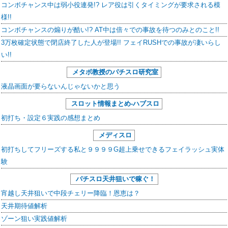
コンボチャンス中は弱小役連発!? レア役は引くタイミングが要求される模
様!!
コンボチャンスの煽りが酷い!? AT中は倍々での事故を待つのみとのこと!!
3万枚確定状態で閉店終了した人が登場!! フェイRUSHでの事故が凄いらし
い!!
メタボ教授のパチスロ研究室
液晶画面が要らないんじゃないかと思う
スロット情報まとめ-ハブスロ
初打ち・設定６実践の感想まとめ
メディスロ
初打ちしてフリーズする私と９９９９G超上乗せできるフェイラッシュ実体
験
パチスロ天井狙いで稼ぐ！
宵越し天井狙いで中段チェリー降臨！恩恵は？
天井期待値解析
ゾーン狙い実践値解析