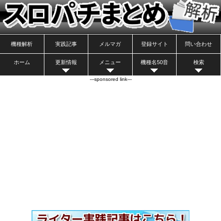
機種解析
実践記事
メルマガ
登録サイト
問い合わせ
ホーム
更新情報
メニュー
機種名50音
検索
---sponsored link---