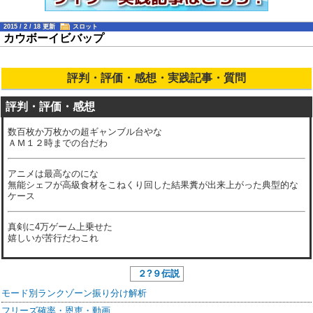
2015 / 2 / 18 更新
スロット
カウボーイビバップ
評判・評価・感想・実践記事・質問
評判・評価・感想
数百枚か万枚かの超ギャンブル台やな
ＡＭ１２時までの台だわ
アニメは最高なのにな
無能シェフが高級食材をこねくり回した結果糞が出来上がった典型的な
ケース
真剣に4万ゲーム上乗せた
嬉しいが苦行だわこれ
２?９伝説
モード別ランクゾーン振り分け解析
フリーズ確率・恩恵・動画