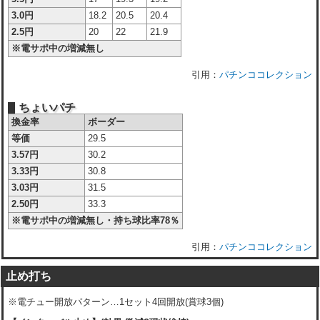
3.0円
18.2
20.5
20.4
2.5円
20
22
21.9
※電サポ中の増減無し
パチンココレクション
ちょいパチ
換金率
ボーダー
等価
29.5
3.57円
30.2
3.33円
30.8
3.03円
31.5
2.50円
33.3
※電サポ中の増減無し・持ち球比率78％
パチンココレクション
止め打ち
※電チュー開放パターン…1セット4回開放(賞球3個)