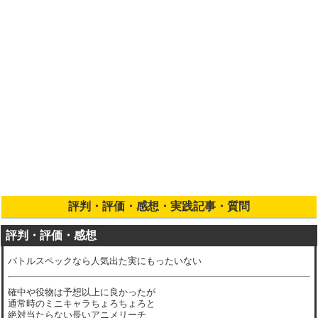
評判・評価・感想・実践記事・質問
評判・評価・感想
バトルスペックなら人気出た実にもったいない
確中や役物は予想以上に良かったが
通常時のミニキャラちょろちょろと
絶対当たらない長いアニメリーチ