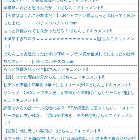
結構良い台だと思うんだが…｜ぱちんこドキュメント!!
【今度はぱちんこが友達だ！】CRキャプテン翼はもっと流行っても良か
ったよね・・・｜パチンコパチスロ.com
もっと評価されても良かっただろ？|ぱちんこドキュメント!!
全滅早すぎワロタｗｗｗｗｗｗｗｗｗｗｗｗｗｗｗ|ぱちんこドキュメン
ト!!
ぱちんこと友達だったはずのCRキャプテン翼が全滅してしまったのは何
故なのか・・・|パチンコパチスロ.com
もっと評価されるべき|ぱちんこドキュメント!!
【謎】コケた理由が分からん…|ぱちんこドキュメント!!
甘デジが準備中!?年明け早々にもリリースか!?|ぱちんこドキュメント!!
サンセイ「CRAキャプテン翼」が年末から年明けにもリリースか!?|ぱち
んこドキュメント!!
評価できるのはゴール役物のみ!?「STが絶望的に面白くない」「ストー
リーの使い方が残念」「演出が手抜き」等の感想!!|ぱちんこドキュメン
ト!!
【悲報】既に激しい客飛び |ぱちんこドキュメント!!
激アツ外しに不満の声!!大当たりには赤保留以上と強予告の複合必須か!?|