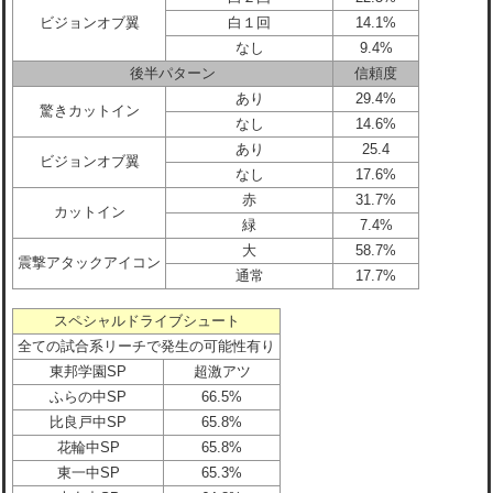
ビジョンオブ翼
白１回
14.1%
なし
9.4%
後半パターン
信頼度
あり
29.4%
驚きカットイン
なし
14.6%
あり
25.4
ビジョンオブ翼
なし
17.6%
赤
31.7%
カットイン
緑
7.4%
大
58.7%
震撃アタックアイコン
通常
17.7%
スペシャルドライブシュート
全ての試合系リーチで発生の可能性有り
東邦学園SP
超激アツ
ふらの中SP
66.5%
比良戸中SP
65.8%
花輪中SP
65.8%
東一中SP
65.3%