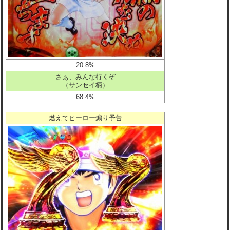
20.8%
さぁ、みんな行くぞ
（サンセイ柄）
68.4%
燃えてヒーロー煽り予告