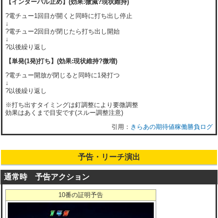
【インターバル止め】(効果:微減?現状維持)
?電チュー1回目が開くと同時に打ち出し停止
↓
?電チュー2回目が閉じたら打ち出し開始
↓
?以後繰り返し
【単発(1発)打ち】(効果:現状維持?微増)
?電チュー開放が閉じると同時に1発打つ
↓
?以後繰り返し
※打ち出すタイミングは釘調整により要微調整
効果はあくまで目安です(スルー調整注意)
きらあの期待値稼働勝負ログ
予告・リーチ演出
通常時 予告アクション
10番の証明予告