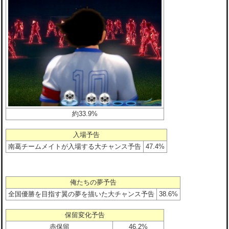
約33.9%
入場予告
南葛チームメイトが入場する大チャンス予告
47.4%
俺たちの夢予告
全国優勝を目指す翼の夢を描いた大チャンス予告
38.6%
保留変化予告
赤保留
46.2%