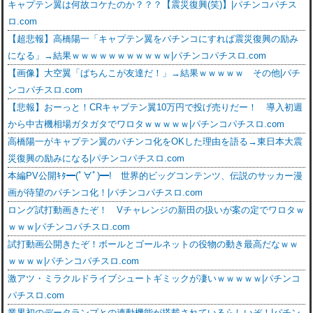
キャプテン翼は何故コケたのか？？？【震災復興(笑)】|パチンコパチス
ロ.com
【超悲報】高橋陽一「キャプテン翼をパチンコにすれば震災復興の励み
になる」→結果ｗｗｗｗｗｗｗｗｗｗｗ|パチンコパチスロ.com
【画像】大空翼「ぱちんこが友達だ！」→結果ｗｗｗｗｗ その他|パチ
ンコパチスロ.com
【悲報】おーっと！CRキャプテン翼10万円で投げ売りだー！ 導入初週
から中古機相場ガタガタでワロタｗｗｗｗｗ|パチンコパチスロ.com
高橋陽一がキャプテン翼のパチンコ化をOKした理由を語る→東日本大震
災復興の励みになる|パチンコパチスロ.com
本編PV公開ｷﾀ━(ﾟ∀ﾟ)━! 世界的ビッグコンテンツ、伝説のサッカー漫
画が待望のパチンコ化！|パチンコパチスロ.com
ロング試打動画きたぞ！ Vチャレンジの新田の扱いが案の定でワロタｗ
ｗｗｗ|パチンコパチスロ.com
試打動画公開きたぞ！ボールとゴールネットの役物の動き最高だなｗｗ
ｗｗｗｗ|パチンコパチスロ.com
激アツ・ミラクルドライブシュートギミックが凄いｗｗｗｗｗ|パチンコ
パチスロ.com
業界初のデータランプとの連動機能が搭載されているらしいぞ！|パチン