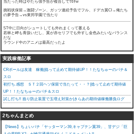
当たった時はやたら強予告が複合してﾜﾛﾀw
挑戦状保留→激闘ゾーン、ガッツ連続予告でフル、ドデカ翼CI→俺たち
の夢予告→vs東邦学園で当たり
ST中に日向がシュートしても外れまくって萎える
若林と岬も青扱いだし、翼が赤セリフでも外すし金色みたいなバランス
だな
ラウンド中のアニメは最高だったよ
実践稼働記事
CRボールは友達 稼働|捻って止めて期待値UP！！たなちゅーのパチ＆
スロ
初打ち.感想 ＳＴ２回ヘソ保留で当たって・・？|捻って止めて期待値
UP！！たなちゅーのパチ＆スロ
試し打ち!! 捻り防止装置で玉増え対策か|きらあの期待値稼働勝負ログ
2ちゃんまとめ
【News】ちょいパチ「ヤッターマン39,キャプテン翼39」、甘デジ「巨
人の星RR-Y2」が検定通過!!|ぱちんこドキュメント!!