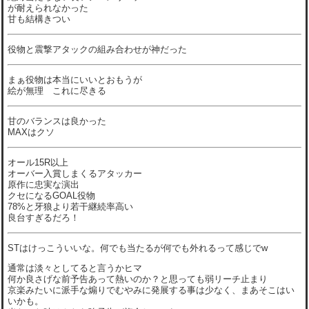
が耐えられなかった
甘も結構きつい
役物と震撃アタックの組み合わせが神だった
まぁ役物は本当にいいとおもうが
絵が無理 これに尽きる
甘のバランスは良かった
MAXはクソ
オール15R以上
オーバー入賞しまくるアタッカー
原作に忠実な演出
クセになるGOAL役物
78%と牙狼より若干継続率高い
良台すぎるだろ！
STはけっこういいな。何でも当たるが何でも外れるって感じでw
通常は淡々としてると言うかヒマ
何か良さげな前予告あって熱いのか？と思っても弱リーチ止まり
京楽みたいに派手な煽りでむやみに発展する事は少なく、まあそこはい
いかも。