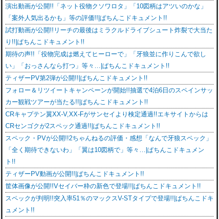
演出動画が公開!!「ネット役物クソワロタ」「10図柄はアツいのかな」
「案外人気出るかも」等の評価!!|ぱちんこドキュメント!!
試打動画が公開!!リーチの最後はミラクルドライブシュート炸裂で大当た
り!!|ぱちんこドキュメント!!
期待の声!!「役物完成は燃えてヒーローで」「牙狼並に作りこんで欲し
い」「おっさんなら打つ」等々…|ぱちんこドキュメント!!
ティザーPV第2弾が公開!!|ぱちんこドキュメント!!
フォロー＆リツイートキャンペーンが開始!!抽選で4泊6日のスペインサッ
カー観戦ツアーが当たる!!|ぱちんこドキュメント!!
CRキャプテン翼XX-V,XX-Fがサンセイより検定通過!!エキサイトからは
CRセンゴクが2スペック通過!!|ぱちんこドキュメント!!
スペック・PVが公開!!2ちゃんねるの評価・感想「なんで牙狼スペック」
「全く期待できないわ」「翼は10図柄で」等々…|ぱちんこドキュメン
ト!!
ティザーPV動画が公開!!|ぱちんこドキュメント!!
筐体画像が公開!!Vセイバー枠の新色で登場!!|ぱちんこドキュメント!!
スペックが判明!!突入率51％のマックスV-STタイプで登場!!|ぱちんこドキ
ュメント!!